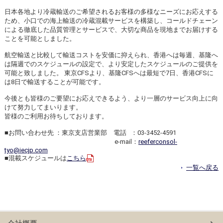
日本各地より冷蔵輸送のご希望されるお客様の多様なニーズにお応えする
ため、小口での海上輸送の冷蔵混載サービスを構築し、コールドチェーン
による徹底した品質管理とサービスで、大切な商品を現地までお届けする
ことを可能としました。
航空輸送と比較して輸送コストを安価に抑えられ、香港へは毎週、基隆へ
は隔週でのスケジュールの設定で、より安定したスケジュールのご提供を
可能と致しました。 東京CFSより、基隆CFSへは最短で7日、香港CFSに
は8日で輸送することが可能です。
今後とも皆様のご要望にお応えできるよう、より一層のサービス向上に向
けて努力してまいります。
皆様のご利用お待ちしております。
■お問い合わせ先 ：東京支店営業部 電話 ：03-3452-4591
e-mail：
reeferconsol-
tyo@iecjp.com
■混載スケジュールは
こちら
一覧へ戻る