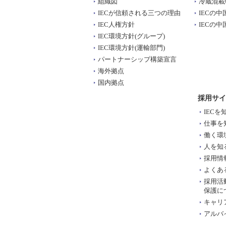
組織図
冷蔵混載
IECが信頼される三つの理由
IECの
IEC人権方針
IECの
IEC環境方針(グループ)
IEC環境方針(運輸部門)
パートナーシップ構築宣言
海外拠点
国内拠点
採用サイ
IECを
仕事を
働く環
人を知
採用情
よくあ
採用活
保護に
キャリ
アルバ