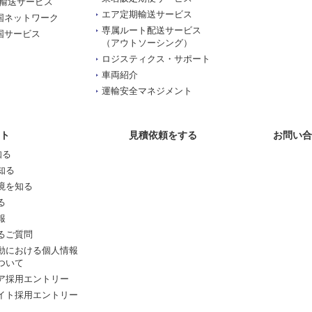
輸送サービス
エア定期輸送サービス
中国ネットワーク
専属ルート配送サービス
中国サービス
（アウトソーシング）
ロジスティクス・サポート
車両紹介
運輸安全マネジメント
ト
見積依頼をする
お問い合
知る
知る
境を知る
る
報
るご質問
動における個人情報
ついて
ア採用エントリー
イト採用エントリー