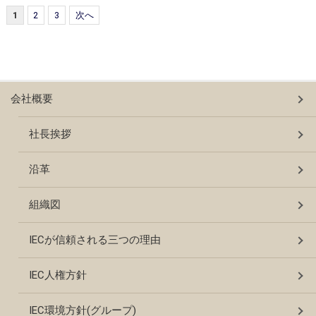
1
2
3
次へ
会社概要
社長挨拶
沿革
組織図
IECが信頼される三つの理由
IEC人権方針
IEC環境方針(グループ)