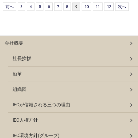
前へ
3
4
5
6
7
8
9
10
11
12
次へ
会社概要
社長挨拶
沿革
組織図
IECが信頼される三つの理由
IEC人権方針
IEC環境方針(グループ)